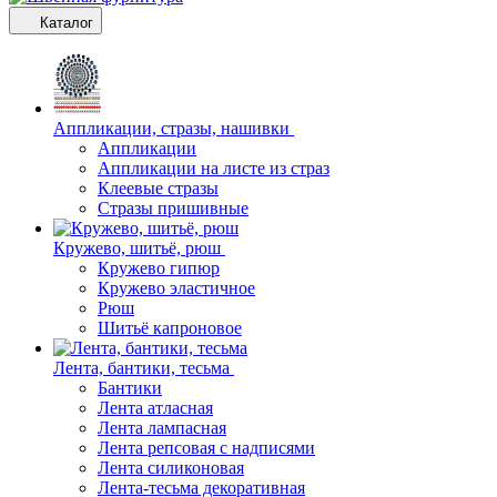
Каталог
Аппликации, стразы, нашивки
Аппликации
Аппликации на листе из страз
Клеевые стразы
Стразы пришивные
Кружево, шитьё, рюш
Кружево гипюр
Кружево эластичное
Рюш
Шитьё капроновое
Лента, бантики, тесьма
Бантики
Лента атласная
Лента лампасная
Лента репсовая с надписями
Лента силиконовая
Лента-тесьма декоративная