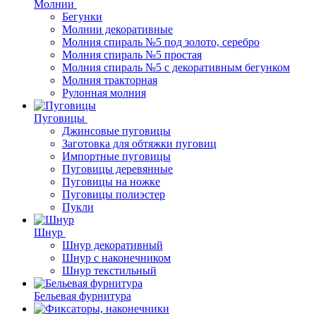
Молнии
Бегунки
Молнии декоративные
Молния спираль №5 под золото, серебро
Молния спираль №5 простая
Молния спираль №5 с декоративным бегунком
Молния тракторная
Рулонная молния
Пуговицы
Джинсовые пуговицы
Заготовка для обтяжки пуговиц
Импортные пуговицы
Пуговицы деревянные
Пуговицы на ножке
Пуговицы полиэстер
Пукли
Шнур
Шнур декоративный
Шнур с наконечником
Шнур текстильный
Бельевая фурнитура