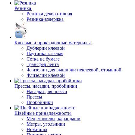
Резинка
Резинка декоративная
Резинка-вздержка
Клеевые и прокладочные материалы
Дублерин клеевой
Паутинка клеевая
Сетка на бумаге
Трансфер лента
Флизелин для вышивки неклеевой, отрывной
Флизелин клеевой
Прессы, насадки, пробойники
Насадки для пресса
Прессы
Пробойники
Швейные принадлежности
Мел, маркеры, карандаши
Метры, угольники
Ножницы
Пинцеты, щетки