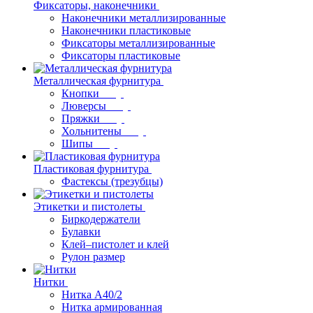
Фиксаторы, наконечники
Наконечники металлизированные
Наконечники пластиковые
Фиксаторы металлизированные
Фиксаторы пластиковые
Металлическая фурнитура
Кнопки
Люверсы
Пряжки
Хольнитены
Шипы
Пластиковая фурнитура
Фастексы (трезубцы)
Этикетки и пистолеты
Биркодержатели
Булавки
Клей–пистолет и клей
Рулон размер
Нитки
Нитка А40/2
Нитка армированная