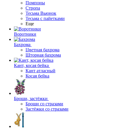
Помпоны
Стропа
Тесьма Вьюнок
Тесьма с пайетками
Еще
Воротники
Бахрома
Цветная бахрома
Шторная бахрома
Кант, косая бейка
Кант атласный
Косая бейка
Броши, застёжки
Броши со стразами
Застёжки со стразами