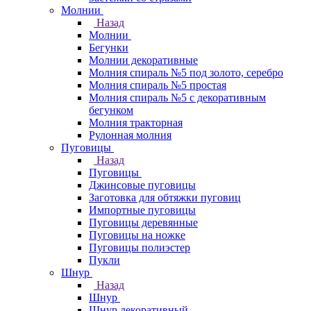
Молнии
Назад
Молнии
Бегунки
Молнии декоративные
Молния спираль №5 под золото, серебро
Молния спираль №5 простая
Молния спираль №5 с декоративным
бегунком
Молния тракторная
Рулонная молния
Пуговицы
Назад
Пуговицы
Джинсовые пуговицы
Заготовка для обтяжки пуговиц
Импортные пуговицы
Пуговицы деревянные
Пуговицы на ножке
Пуговицы полиэстер
Пукли
Шнур
Назад
Шнур
Шнур декоративный