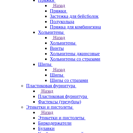
Пряжки
Назад
Пряжки
Застежка для бейсболок
Полукольца
Пряжка для комбинезона
Хольнитены
Назад
Хольнитены
Винты
Хольнитены джинсовые
Хольнитены со стразами
Шипы
Назад
Шипы
Шипы со стразами
Пластиковая фурнитура
Назад
Пластиковая фурнитура
Фастексы (трезубцы)
Этикетки и пистолеты
Назад
Этикетки и пистолеты
Биркодержатели
Булавки