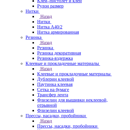
Клей–пистолет и клей
Рулон размер
Нитки
Назад
Нитки
Нитка А40/2
Нитка армированная
Резинка
Назад
Резинка
Резинка декоративная
Резинка-вздержка
Клеевые и прокладочные материалы
Назад
Клеевые и прокладочные материалы
Дублерин клеевой
Паутинка клеевая
Сетка на бумаге
Трансфер лента
Флизелин для вышивки неклеевой,
отрывной
Флизелин клеевой
Прессы, насадки, пробойники
Назад
Прессы, насадки, пробойники