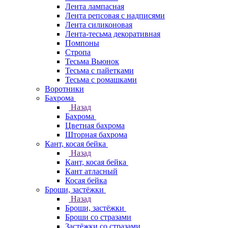
Лента лампасная
Лента репсовая с надписями
Лента силиконовая
Лента-тесьма декоративная
Помпоны
Стропа
Тесьма Вьюнок
Тесьма с пайетками
Тесьма с ромашками
Воротники
Бахрома
Назад
Бахрома
Цветная бахрома
Шторная бахрома
Кант, косая бейка
Назад
Кант, косая бейка
Кант атласный
Косая бейка
Броши, застёжки
Назад
Броши, застёжки
Броши со стразами
Застёжки со стразами