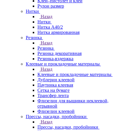
Клей–пистолет и клей
Рулон размер
Нитки
Назад
Нитки
Нитка А40/2
Нитка армированная
Резинка
Назад
Резинка
Резинка декоративная
Резинка-вздержка
Клеевые и прокладочные материалы
Назад
Клеевые и прокладочные материалы
Дублерин клеевой
Паутинка клеевая
Сетка на бумаге
Трансфер лента
Флизелин для вышивки неклеевой,
отрывной
Флизелин клеевой
Прессы, насадки, пробойники
Назад
Прессы, насадки, пробойники