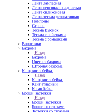
Лента лампасная
Лента репсовая с надписями
Лента силиконовая
Лента-тесьма декоративная
Помпоны
Стропа
Тесьма Вьюнок
Тесьма с пайетками
Тесьма с ромашками
Воротники
Бахрома
Назад
Бахрома
Цветная бахрома
Шторная бахрома
Кант, косая бейка
Назад
Кант, косая бейка
Кант атласный
Косая бейка
Броши, застёжки
Назад
Броши, застёжки
Броши со стразами
Застёжки со стразами