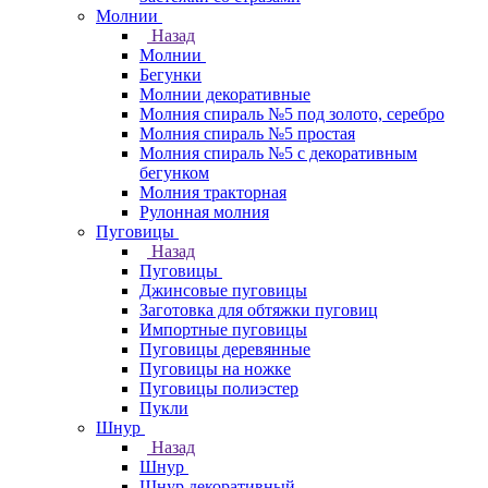
Молнии
Назад
Молнии
Бегунки
Молнии декоративные
Молния спираль №5 под золото, серебро
Молния спираль №5 простая
Молния спираль №5 с декоративным
бегунком
Молния тракторная
Рулонная молния
Пуговицы
Назад
Пуговицы
Джинсовые пуговицы
Заготовка для обтяжки пуговиц
Импортные пуговицы
Пуговицы деревянные
Пуговицы на ножке
Пуговицы полиэстер
Пукли
Шнур
Назад
Шнур
Шнур декоративный