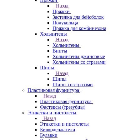
Пряжки
Назад
Пряжки
Застежка для бейсболок
Полукольца
Пряжка для комбинезона
Хольнитены
Назад
Хольнитены
Винты
Хольнитены джинсовые
Хольнитены со стразами
Шипы
Назад
Шипы
Шипы со стразами
Пластиковая фурнитура
Назад
Пластиковая фурнитура
Фастексы (трезубцы)
Этикетки и пистолеты
Назад
Этикетки и пистолеты
Биркодержатели
Булавки