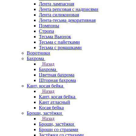
Лента лампасная
Лента репсовая с надписями
Лента силиконовая
Лента-тесьма декоративная
Помпоны
Стропа
Тесьма Вьюнок
Тесьма с пайетками
Тесьма с ромашками
Воротники
Бахрома
Назад
Бахрома
Цветная бахрома
Шторная бахрома
Кант, косая бейка
Назад
Кант, косая бейка
Кант атласный
Косая бейка
Броши, застёжки
Назад
Броши, застёжки
Броши со стразами
Застёжки со стразами