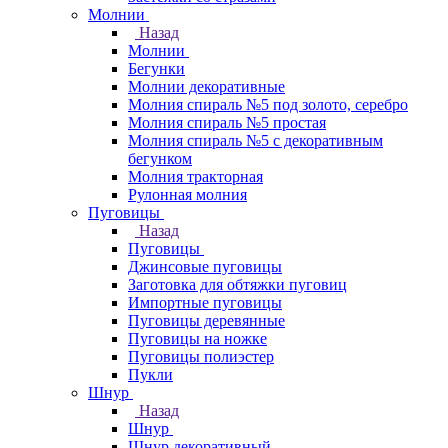
Молнии
Назад
Молнии
Бегунки
Молнии декоративные
Молния спираль №5 под золото, серебро
Молния спираль №5 простая
Молния спираль №5 с декоративным
бегунком
Молния тракторная
Рулонная молния
Пуговицы
Назад
Пуговицы
Джинсовые пуговицы
Заготовка для обтяжки пуговиц
Импортные пуговицы
Пуговицы деревянные
Пуговицы на ножке
Пуговицы полиэстер
Пукли
Шнур
Назад
Шнур
Шнур декоративный