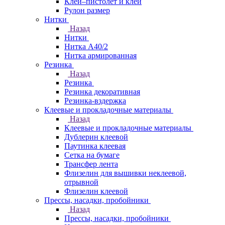
Клей–пистолет и клей
Рулон размер
Нитки
Назад
Нитки
Нитка А40/2
Нитка армированная
Резинка
Назад
Резинка
Резинка декоративная
Резинка-вздержка
Клеевые и прокладочные материалы
Назад
Клеевые и прокладочные материалы
Дублерин клеевой
Паутинка клеевая
Сетка на бумаге
Трансфер лента
Флизелин для вышивки неклеевой,
отрывной
Флизелин клеевой
Прессы, насадки, пробойники
Назад
Прессы, насадки, пробойники