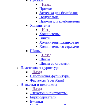
Пряжки
Назад
Пряжки
Застежка для бейсболок
Полукольца
Пряжка для комбинезона
Хольнитены
Назад
Хольнитены
Винты
Хольнитены джинсовые
Хольнитены со стразами
Шипы
Назад
Шипы
Шипы со стразами
Пластиковая фурнитура
Назад
Пластиковая фурнитура
Фастексы (трезубцы)
Этикетки и пистолеты
Назад
Этикетки и пистолеты
Биркодержатели
Булавки