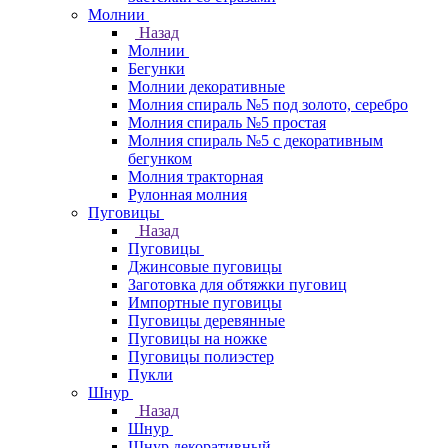
Молнии
Назад
Молнии
Бегунки
Молнии декоративные
Молния спираль №5 под золото, серебро
Молния спираль №5 простая
Молния спираль №5 с декоративным
бегунком
Молния тракторная
Рулонная молния
Пуговицы
Назад
Пуговицы
Джинсовые пуговицы
Заготовка для обтяжки пуговиц
Импортные пуговицы
Пуговицы деревянные
Пуговицы на ножке
Пуговицы полиэстер
Пукли
Шнур
Назад
Шнур
Шнур декоративный