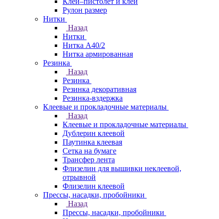
Клей–пистолет и клей
Рулон размер
Нитки
Назад
Нитки
Нитка А40/2
Нитка армированная
Резинка
Назад
Резинка
Резинка декоративная
Резинка-вздержка
Клеевые и прокладочные материалы
Назад
Клеевые и прокладочные материалы
Дублерин клеевой
Паутинка клеевая
Сетка на бумаге
Трансфер лента
Флизелин для вышивки неклеевой,
отрывной
Флизелин клеевой
Прессы, насадки, пробойники
Назад
Прессы, насадки, пробойники