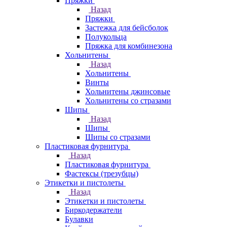
Пряжки
Назад
Пряжки
Застежка для бейсболок
Полукольца
Пряжка для комбинезона
Хольнитены
Назад
Хольнитены
Винты
Хольнитены джинсовые
Хольнитены со стразами
Шипы
Назад
Шипы
Шипы со стразами
Пластиковая фурнитура
Назад
Пластиковая фурнитура
Фастексы (трезубцы)
Этикетки и пистолеты
Назад
Этикетки и пистолеты
Биркодержатели
Булавки