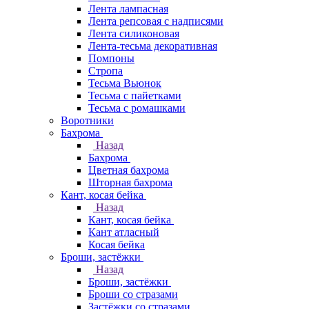
Лента лампасная
Лента репсовая с надписями
Лента силиконовая
Лента-тесьма декоративная
Помпоны
Стропа
Тесьма Вьюнок
Тесьма с пайетками
Тесьма с ромашками
Воротники
Бахрома
Назад
Бахрома
Цветная бахрома
Шторная бахрома
Кант, косая бейка
Назад
Кант, косая бейка
Кант атласный
Косая бейка
Броши, застёжки
Назад
Броши, застёжки
Броши со стразами
Застёжки со стразами