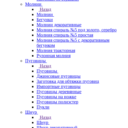
Молнии
Назад
Молнии
Бегунки
Молнии декоративные
Молния спираль №5 под золото, серебро
Молния спираль №5 простая
Молния спираль №5 с декоративным
бегунком
Молния тракторная
Рулонная молния
Пуговицы
Назад
Пуговицы
Джинсовые пуговицы
Заготовка для обтяжки пуговиц
Импортные пуговицы
Пуговицы деревянные
Пуговицы на ножке
Пуговицы полиэстер
Пукли
Шнур
Назад
Шнур
Шнур декоративный