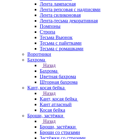
Лента лампасная
Лента репсовая с надписями
Лента силиконовая
Лента-тесьма декоративная
Помпоны
Стропа
Тесьма Вьюнок
Тесьма с пайетками
Тесьма с ромашками
Воротники
Бахрома
Назад
Бахрома
Цветная бахрома
Шторная бахрома
Кант, косая бейка
Назад
Кант, косая бейка
Кант атласный
Косая бейка
Броши, застёжки
Назад
Броши, застёжки
Броши со стразами
Застёжки со стразами