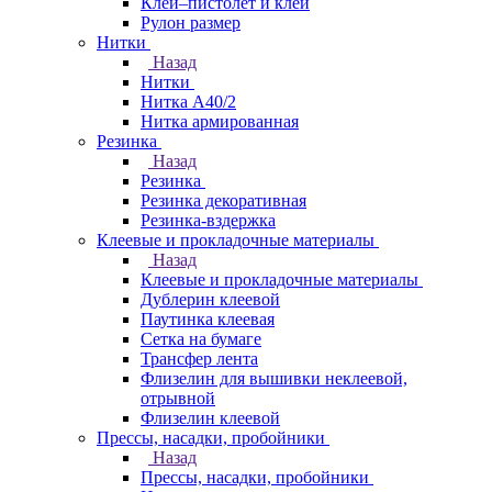
Клей–пистолет и клей
Рулон размер
Нитки
Назад
Нитки
Нитка А40/2
Нитка армированная
Резинка
Назад
Резинка
Резинка декоративная
Резинка-вздержка
Клеевые и прокладочные материалы
Назад
Клеевые и прокладочные материалы
Дублерин клеевой
Паутинка клеевая
Сетка на бумаге
Трансфер лента
Флизелин для вышивки неклеевой,
отрывной
Флизелин клеевой
Прессы, насадки, пробойники
Назад
Прессы, насадки, пробойники