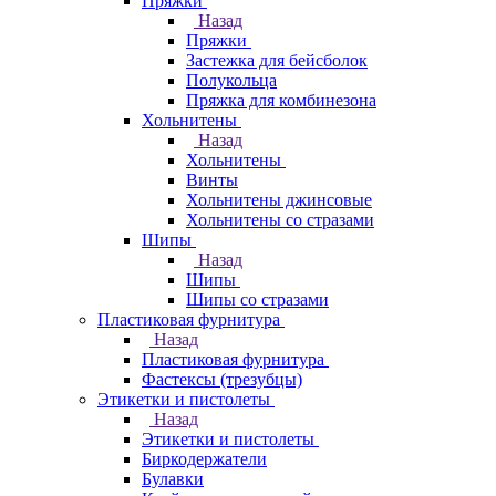
Пряжки
Назад
Пряжки
Застежка для бейсболок
Полукольца
Пряжка для комбинезона
Хольнитены
Назад
Хольнитены
Винты
Хольнитены джинсовые
Хольнитены со стразами
Шипы
Назад
Шипы
Шипы со стразами
Пластиковая фурнитура
Назад
Пластиковая фурнитура
Фастексы (трезубцы)
Этикетки и пистолеты
Назад
Этикетки и пистолеты
Биркодержатели
Булавки