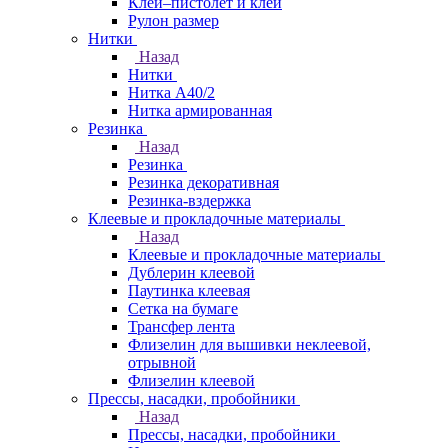
Клей–пистолет и клей
Рулон размер
Нитки
Назад
Нитки
Нитка А40/2
Нитка армированная
Резинка
Назад
Резинка
Резинка декоративная
Резинка-вздержка
Клеевые и прокладочные материалы
Назад
Клеевые и прокладочные материалы
Дублерин клеевой
Паутинка клеевая
Сетка на бумаге
Трансфер лента
Флизелин для вышивки неклеевой,
отрывной
Флизелин клеевой
Прессы, насадки, пробойники
Назад
Прессы, насадки, пробойники