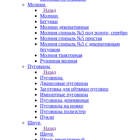
Молнии
Назад
Молнии
Бегунки
Молнии декоративные
Молния спираль №5 под золото, серебро
Молния спираль №5 простая
Молния спираль №5 с декоративным
бегунком
Молния тракторная
Рулонная молния
Пуговицы
Назад
Пуговицы
Джинсовые пуговицы
Заготовка для обтяжки пуговиц
Импортные пуговицы
Пуговицы деревянные
Пуговицы на ножке
Пуговицы полиэстер
Пукли
Шнур
Назад
Шнур
Шнур декоративный