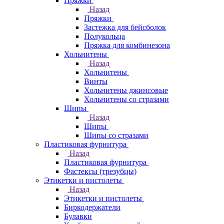
Пряжки
Назад
Пряжки
Застежка для бейсболок
Полукольца
Пряжка для комбинезона
Хольнитены
Назад
Хольнитены
Винты
Хольнитены джинсовые
Хольнитены со стразами
Шипы
Назад
Шипы
Шипы со стразами
Пластиковая фурнитура
Назад
Пластиковая фурнитура
Фастексы (трезубцы)
Этикетки и пистолеты
Назад
Этикетки и пистолеты
Биркодержатели
Булавки