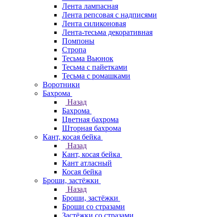
Лента лампасная
Лента репсовая с надписями
Лента силиконовая
Лента-тесьма декоративная
Помпоны
Стропа
Тесьма Вьюнок
Тесьма с пайетками
Тесьма с ромашками
Воротники
Бахрома
Назад
Бахрома
Цветная бахрома
Шторная бахрома
Кант, косая бейка
Назад
Кант, косая бейка
Кант атласный
Косая бейка
Броши, застёжки
Назад
Броши, застёжки
Броши со стразами
Застёжки со стразами