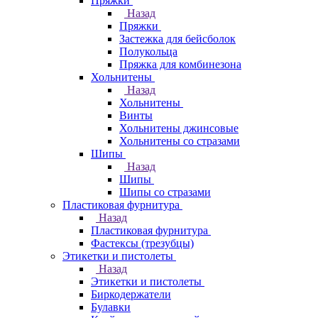
Пряжки
Назад
Пряжки
Застежка для бейсболок
Полукольца
Пряжка для комбинезона
Хольнитены
Назад
Хольнитены
Винты
Хольнитены джинсовые
Хольнитены со стразами
Шипы
Назад
Шипы
Шипы со стразами
Пластиковая фурнитура
Назад
Пластиковая фурнитура
Фастексы (трезубцы)
Этикетки и пистолеты
Назад
Этикетки и пистолеты
Биркодержатели
Булавки