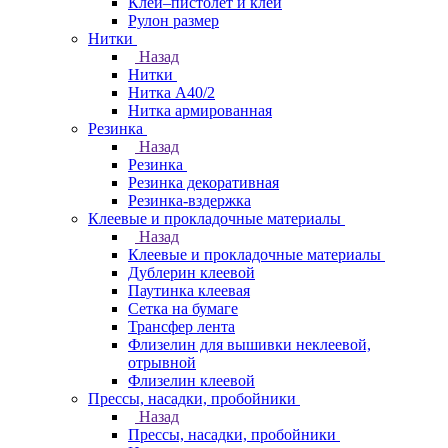
Клей–пистолет и клей
Рулон размер
Нитки
Назад
Нитки
Нитка А40/2
Нитка армированная
Резинка
Назад
Резинка
Резинка декоративная
Резинка-вздержка
Клеевые и прокладочные материалы
Назад
Клеевые и прокладочные материалы
Дублерин клеевой
Паутинка клеевая
Сетка на бумаге
Трансфер лента
Флизелин для вышивки неклеевой,
отрывной
Флизелин клеевой
Прессы, насадки, пробойники
Назад
Прессы, насадки, пробойники