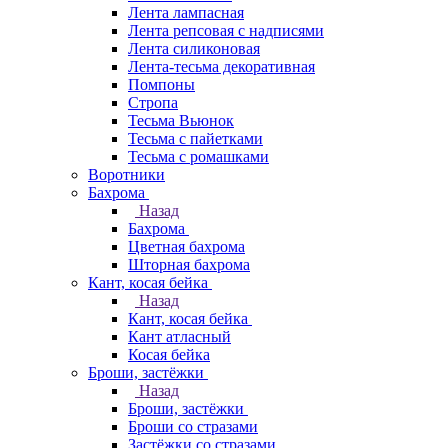
Лента лампасная
Лента репсовая с надписями
Лента силиконовая
Лента-тесьма декоративная
Помпоны
Стропа
Тесьма Вьюнок
Тесьма с пайетками
Тесьма с ромашками
Воротники
Бахрома
Назад
Бахрома
Цветная бахрома
Шторная бахрома
Кант, косая бейка
Назад
Кант, косая бейка
Кант атласный
Косая бейка
Броши, застёжки
Назад
Броши, застёжки
Броши со стразами
Застёжки со стразами