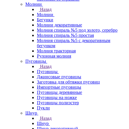
Молнии
Назад
Молнии
Бегунки
Молнии декоративные
Молния спираль №5 под золото, серебро
Молния спираль №5 простая
Молния спираль №5 с декоративным
бегунком
Молния тракторная
Рулонная молния
Пуговицы
Назад
Пуговицы
Джинсовые пуговицы
Заготовка для обтяжки пуговиц
Импортные пуговицы
Пуговицы деревянные
Пуговицы на ножке
Пуговицы полиэстер
Пукли
Шнур
Назад
Шнур
Шнур декоративный