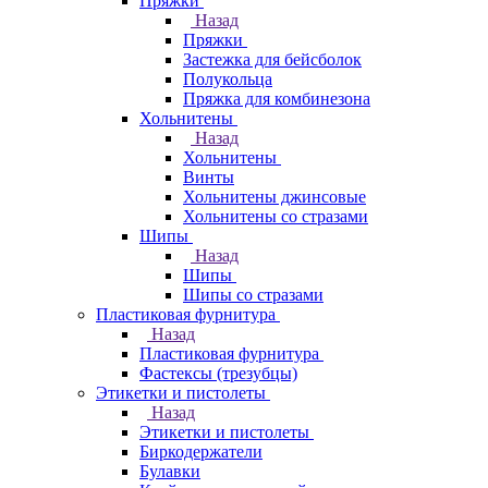
Пряжки
Назад
Пряжки
Застежка для бейсболок
Полукольца
Пряжка для комбинезона
Хольнитены
Назад
Хольнитены
Винты
Хольнитены джинсовые
Хольнитены со стразами
Шипы
Назад
Шипы
Шипы со стразами
Пластиковая фурнитура
Назад
Пластиковая фурнитура
Фастексы (трезубцы)
Этикетки и пистолеты
Назад
Этикетки и пистолеты
Биркодержатели
Булавки