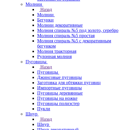
Молнии
Назад
Молнии
Бегунки
Молнии декоративные
Молния спираль №5 под золото, серебро
Молния спираль №5 простая
Молния спираль №5 с декоративным
бегунком
Молния тракторная
Рулонная молния
Пуговицы
Назад
Пуговицы
Джинсовые пуговицы
Заготовка для обтяжки пуговиц
Импортные пуговицы
Пуговицы деревянные
Пуговицы на ножке
Пуговицы полиэстер
Пукли
Шнур
Назад
Шнур
Шнур декоративный