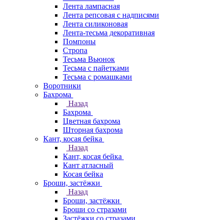
Лента лампасная
Лента репсовая с надписями
Лента силиконовая
Лента-тесьма декоративная
Помпоны
Стропа
Тесьма Вьюнок
Тесьма с пайетками
Тесьма с ромашками
Воротники
Бахрома
Назад
Бахрома
Цветная бахрома
Шторная бахрома
Кант, косая бейка
Назад
Кант, косая бейка
Кант атласный
Косая бейка
Броши, застёжки
Назад
Броши, застёжки
Броши со стразами
Застёжки со стразами