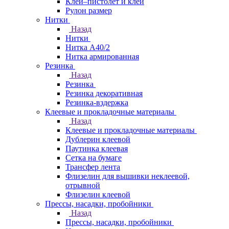
Клей–пистолет и клей
Рулон размер
Нитки
Назад
Нитки
Нитка А40/2
Нитка армированная
Резинка
Назад
Резинка
Резинка декоративная
Резинка-вздержка
Клеевые и прокладочные материалы
Назад
Клеевые и прокладочные материалы
Дублерин клеевой
Паутинка клеевая
Сетка на бумаге
Трансфер лента
Флизелин для вышивки неклеевой,
отрывной
Флизелин клеевой
Прессы, насадки, пробойники
Назад
Прессы, насадки, пробойники