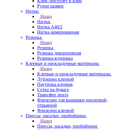
Клей–пистолет и клей
Рулон размер
Нитки
Назад
Нитки
Нитка А40/2
Нитка армированная
Резинка
Назад
Резинка
Резинка декоративная
Резинка-вздержка
Клеевые и прокладочные материалы
Назад
Клеевые и прокладочные материалы
Дублерин клеевой
Паутинка клеевая
Сетка на бумаге
Трансфер лента
Флизелин для вышивки неклеевой,
отрывной
Флизелин клеевой
Прессы, насадки, пробойники
Назад
Прессы, насадки, пробойники