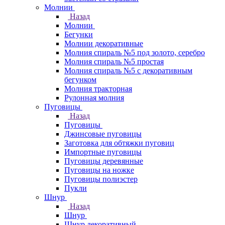
Молнии
Назад
Молнии
Бегунки
Молнии декоративные
Молния спираль №5 под золото, серебро
Молния спираль №5 простая
Молния спираль №5 с декоративным
бегунком
Молния тракторная
Рулонная молния
Пуговицы
Назад
Пуговицы
Джинсовые пуговицы
Заготовка для обтяжки пуговиц
Импортные пуговицы
Пуговицы деревянные
Пуговицы на ножке
Пуговицы полиэстер
Пукли
Шнур
Назад
Шнур
Шнур декоративный