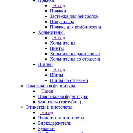
Пряжки
Назад
Пряжки
Застежка для бейсболок
Полукольца
Пряжка для комбинезона
Хольнитены
Назад
Хольнитены
Винты
Хольнитены джинсовые
Хольнитены со стразами
Шипы
Назад
Шипы
Шипы со стразами
Пластиковая фурнитура
Назад
Пластиковая фурнитура
Фастексы (трезубцы)
Этикетки и пистолеты
Назад
Этикетки и пистолеты
Биркодержатели
Булавки