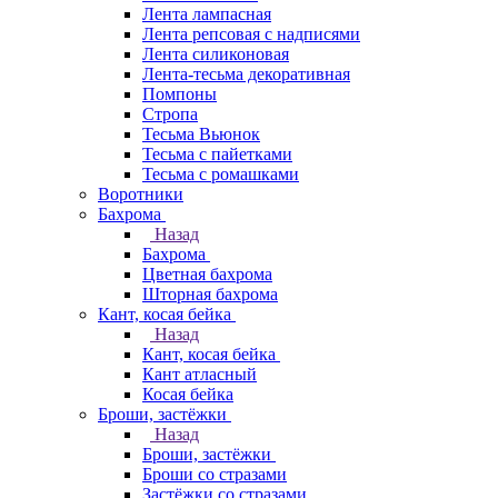
Лента лампасная
Лента репсовая с надписями
Лента силиконовая
Лента-тесьма декоративная
Помпоны
Стропа
Тесьма Вьюнок
Тесьма с пайетками
Тесьма с ромашками
Воротники
Бахрома
Назад
Бахрома
Цветная бахрома
Шторная бахрома
Кант, косая бейка
Назад
Кант, косая бейка
Кант атласный
Косая бейка
Броши, застёжки
Назад
Броши, застёжки
Броши со стразами
Застёжки со стразами