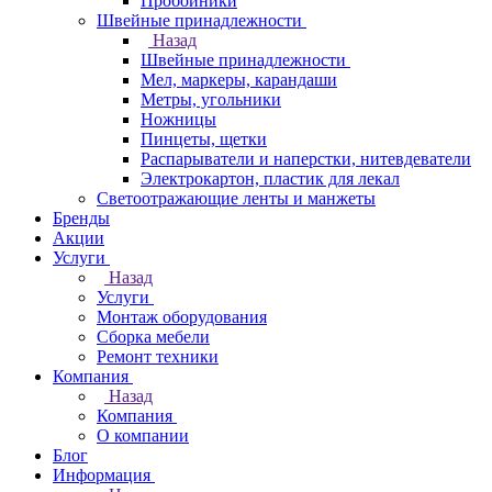
Пробойники
Швейные принадлежности
Назад
Швейные принадлежности
Мел, маркеры, карандаши
Метры, угольники
Ножницы
Пинцеты, щетки
Распарыватели и наперстки, нитевдеватели
Электрокартон, пластик для лекал
Светоотражающие ленты и манжеты
Бренды
Акции
Услуги
Назад
Услуги
Монтаж оборудования
Сборка мебели
Ремонт техники
Компания
Назад
Компания
О компании
Блог
Информация