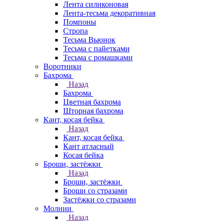
Лента силиконовая
Лента-тесьма декоративная
Помпоны
Стропа
Тесьма Вьюнок
Тесьма с пайетками
Тесьма с ромашками
Воротники
Бахрома
Назад
Бахрома
Цветная бахрома
Шторная бахрома
Кант, косая бейка
Назад
Кант, косая бейка
Кант атласный
Косая бейка
Броши, застёжки
Назад
Броши, застёжки
Броши со стразами
Застёжки со стразами
Молнии
Назад