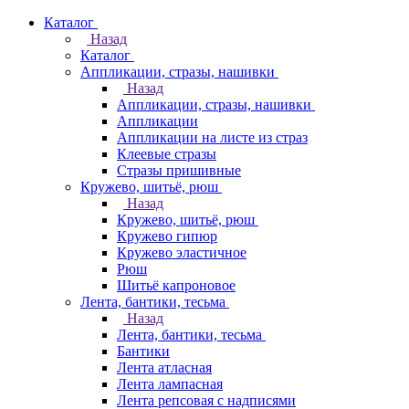
Каталог
Назад
Каталог
Аппликации, стразы, нашивки
Назад
Аппликации, стразы, нашивки
Аппликации
Аппликации на листе из страз
Клеевые стразы
Стразы пришивные
Кружево, шитьё, рюш
Назад
Кружево, шитьё, рюш
Кружево гипюр
Кружево эластичное
Рюш
Шитьё капроновое
Лента, бантики, тесьма
Назад
Лента, бантики, тесьма
Бантики
Лента атласная
Лента лампасная
Лента репсовая с надписями