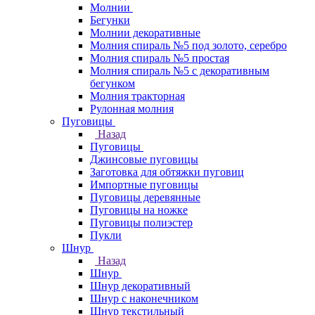
Молнии
Бегунки
Молнии декоративные
Молния спираль №5 под золото, серебро
Молния спираль №5 простая
Молния спираль №5 с декоративным
бегунком
Молния тракторная
Рулонная молния
Пуговицы
Назад
Пуговицы
Джинсовые пуговицы
Заготовка для обтяжки пуговиц
Импортные пуговицы
Пуговицы деревянные
Пуговицы на ножке
Пуговицы полиэстер
Пукли
Шнур
Назад
Шнур
Шнур декоративный
Шнур с наконечником
Шнур текстильный