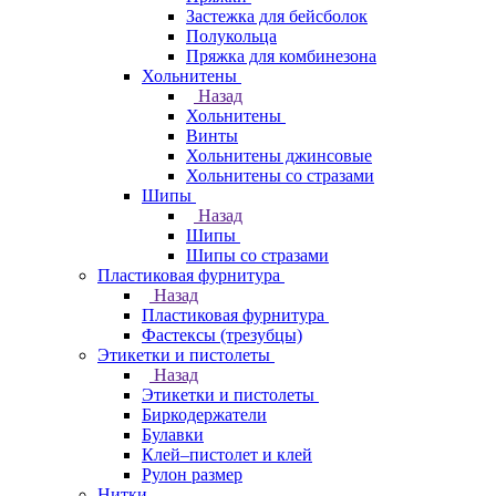
Застежка для бейсболок
Полукольца
Пряжка для комбинезона
Хольнитены
Назад
Хольнитены
Винты
Хольнитены джинсовые
Хольнитены со стразами
Шипы
Назад
Шипы
Шипы со стразами
Пластиковая фурнитура
Назад
Пластиковая фурнитура
Фастексы (трезубцы)
Этикетки и пистолеты
Назад
Этикетки и пистолеты
Биркодержатели
Булавки
Клей–пистолет и клей
Рулон размер
Нитки