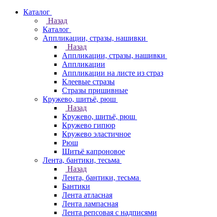
Каталог
Назад
Каталог
Аппликации, стразы, нашивки
Назад
Аппликации, стразы, нашивки
Аппликации
Аппликации на листе из страз
Клеевые стразы
Стразы пришивные
Кружево, шитьё, рюш
Назад
Кружево, шитьё, рюш
Кружево гипюр
Кружево эластичное
Рюш
Шитьё капроновое
Лента, бантики, тесьма
Назад
Лента, бантики, тесьма
Бантики
Лента атласная
Лента лампасная
Лента репсовая с надписями