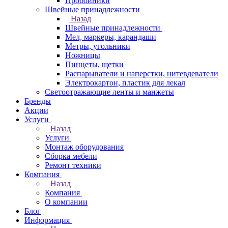
Пробойники
Швейные принадлежности
Назад
Швейные принадлежности
Мел, маркеры, карандаши
Метры, угольники
Ножницы
Пинцеты, щетки
Распарыватели и наперстки, нитевдеватели
Электрокартон, пластик для лекал
Светоотражающие ленты и манжеты
Бренды
Акции
Услуги
Назад
Услуги
Монтаж оборудования
Сборка мебели
Ремонт техники
Компания
Назад
Компания
О компании
Блог
Информация