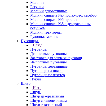
Молнии
Бегунки
Молнии декоративные
Молния спираль №5 под золото, серебро
Молния спираль №5 простая
Молния спираль №5 с декоративным
бегунком
Молния тракторная
Рулонная молния
Пуговицы
Назад
Пуговицы
Джинсовые пуговицы
Заготовка для обтяжки пуговиц
Импортные пуговицы
Пуговицы деревянные
Пуговицы на ножке
Пуговицы полиэстер
Пукли
Шнур
Назад
Шнур
Шнур декоративный
Шнур с наконечником
Шнур текстильный