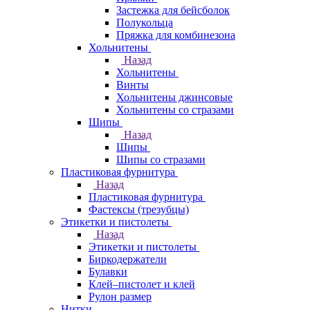
Застежка для бейсболок
Полукольца
Пряжка для комбинезона
Хольнитены
Назад
Хольнитены
Винты
Хольнитены джинсовые
Хольнитены со стразами
Шипы
Назад
Шипы
Шипы со стразами
Пластиковая фурнитура
Назад
Пластиковая фурнитура
Фастексы (трезубцы)
Этикетки и пистолеты
Назад
Этикетки и пистолеты
Биркодержатели
Булавки
Клей–пистолет и клей
Рулон размер
Нитки