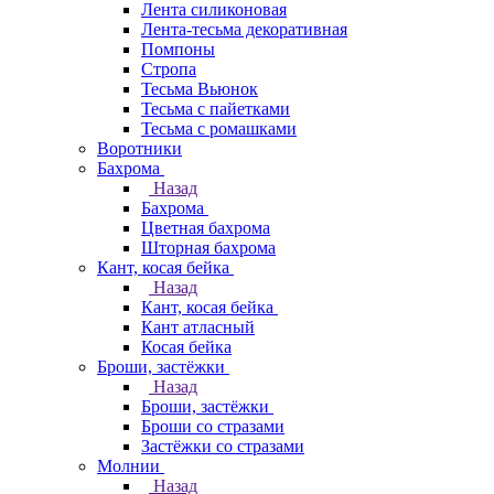
Лента силиконовая
Лента-тесьма декоративная
Помпоны
Стропа
Тесьма Вьюнок
Тесьма с пайетками
Тесьма с ромашками
Воротники
Бахрома
Назад
Бахрома
Цветная бахрома
Шторная бахрома
Кант, косая бейка
Назад
Кант, косая бейка
Кант атласный
Косая бейка
Броши, застёжки
Назад
Броши, застёжки
Броши со стразами
Застёжки со стразами
Молнии
Назад