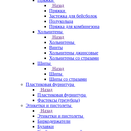
Пряжки
Назад
Пряжки
Застежка для бейсболок
Полукольца
Пряжка для комбинезона
Хольнитены
Назад
Хольнитены
Винты
Хольнитены джинсовые
Хольнитены со стразами
Шипы
Назад
Шипы
Шипы со стразами
Пластиковая фурнитура
Назад
Пластиковая фурнитура
Фастексы (трезубцы)
Этикетки и пистолеты
Назад
Этикетки и пистолеты
Биркодержатели
Булавки