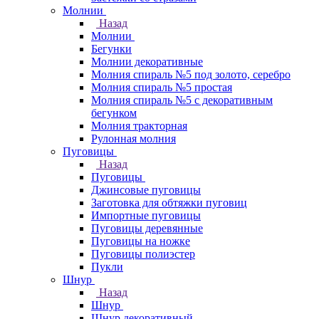
Молнии
Назад
Молнии
Бегунки
Молнии декоративные
Молния спираль №5 под золото, серебро
Молния спираль №5 простая
Молния спираль №5 с декоративным
бегунком
Молния тракторная
Рулонная молния
Пуговицы
Назад
Пуговицы
Джинсовые пуговицы
Заготовка для обтяжки пуговиц
Импортные пуговицы
Пуговицы деревянные
Пуговицы на ножке
Пуговицы полиэстер
Пукли
Шнур
Назад
Шнур
Шнур декоративный