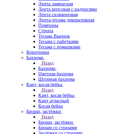
Лента лампасная
Лента репсовая с надписями
Лента силиконовая
Лента-тесьма декоративная
Помпоны
Стропа
Тесьма Вьюнок
Тесьма с пайетками
Тесьма с ромашками
Воротники
Бахрома
Назад
Бахрома
Цветная бахрома
Шторная бахрома
Кант, косая бейка
Назад
Кант, косая бейка
Кант атласный
Косая бейка
Броши, застёжки
Назад
Броши, застёжки
Броши со стразами
Застёжки со стразами