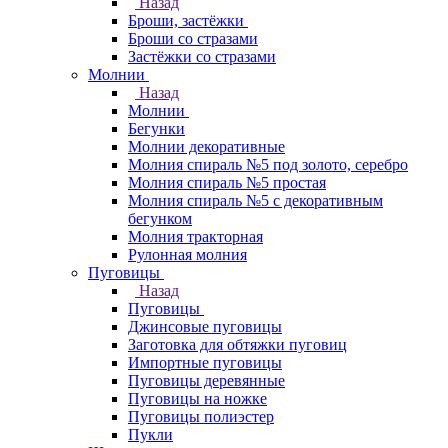
Назад
Броши, застёжки
Броши со стразами
Застёжки со стразами
Молнии
Назад
Молнии
Бегунки
Молнии декоративные
Молния спираль №5 под золото, серебро
Молния спираль №5 простая
Молния спираль №5 с декоративным
бегунком
Молния тракторная
Рулонная молния
Пуговицы
Назад
Пуговицы
Джинсовые пуговицы
Заготовка для обтяжки пуговиц
Импортные пуговицы
Пуговицы деревянные
Пуговицы на ножке
Пуговицы полиэстер
Пукли