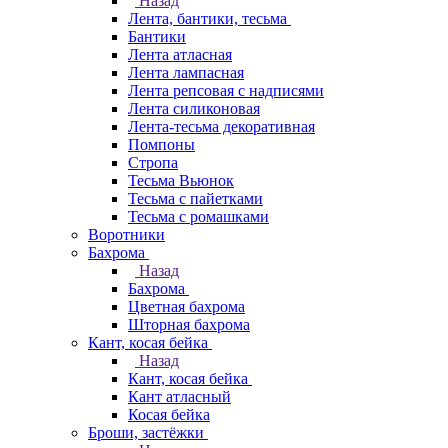
Назад
Лента, бантики, тесьма
Бантики
Лента атласная
Лента лампасная
Лента репсовая с надписями
Лента силиконовая
Лента-тесьма декоративная
Помпоны
Стропа
Тесьма Вьюнок
Тесьма с пайетками
Тесьма с ромашками
Воротники
Бахрома
Назад
Бахрома
Цветная бахрома
Шторная бахрома
Кант, косая бейка
Назад
Кант, косая бейка
Кант атласный
Косая бейка
Броши, застёжки