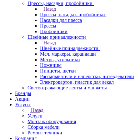
Прессы, насадки, пробойники
Назад
Прессы, насадки, пробойники
Насадки для пресса
Прессы
Пробойники
Швейные принадлежности
Назад
Швейные принадлежности
Мел, маркеры, карандаши
Метры, угольники
Ножницы
Пинцеты, щетки
Распарыватели и наперстки, нитевдеватели
Электрокартон, пластик для лекал
Светоотражающие ленты и манжеты
Бренды
Акции
Услуги
Назад
Услуги
Монтаж оборудования
Сборка мебели
Ремонт техники
Компания