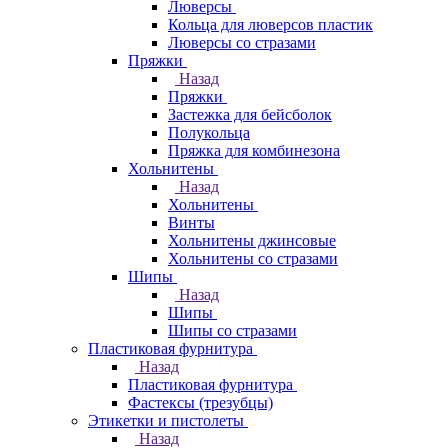
Люверсы
Кольца для люверсов пластик
Люверсы со стразами
Пряжки
Назад
Пряжки
Застежка для бейсболок
Полукольца
Пряжка для комбинезона
Хольнитены
Назад
Хольнитены
Винты
Хольнитены джинсовые
Хольнитены со стразами
Шипы
Назад
Шипы
Шипы со стразами
Пластиковая фурнитура
Назад
Пластиковая фурнитура
Фастексы (трезубцы)
Этикетки и пистолеты
Назад