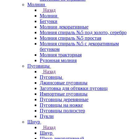
Молнии
Назад
Молнии
Бегунки
Молнии декоративные
Молния спираль №5 под золото, серебро
Молния спираль №5 простая
Молния спираль №5 с декоративным
бегунком
Молния тракторная
Рулонная молния
Пуговицы
Назад
Пуговицы
Джинсовые пуговицы
Заготовка для обтяжки пуговиц
Импортные пуговицы
Пуговицы деревянные
Пуговицы на ножке
Пуговицы полиэстер
Пукли
Шнур
Назад
Шнур
Шнур декоративный