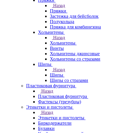
Пряжки
Назад
Пряжки
Застежка для бейсболок
Полукольца
Пряжка для комбинезона
Хольнитены
Назад
Хольнитены
Винты
Хольнитены джинсовые
Хольнитены со стразами
Шипы
Назад
Шипы
Шипы со стразами
Пластиковая фурнитура
Назад
Пластиковая фурнитура
Фастексы (трезубцы)
Этикетки и пистолеты
Назад
Этикетки и пистолеты
Биркодержатели
Булавки