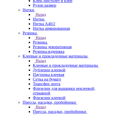
Клей–пистолет и клей
Рулон размер
Нитки
Назад
Нитки
Нитка А40/2
Нитка армированная
Резинка
Назад
Резинка
Резинка декоративная
Резинка-вздержка
Клеевые и прокладочные материалы
Назад
Клеевые и прокладочные материалы
Дублерин клеевой
Паутинка клеевая
Сетка на бумаге
Трансфер лента
Флизелин для вышивки неклеевой,
отрывной
Флизелин клеевой
Прессы, насадки, пробойники
Назад
Прессы, насадки, пробойники