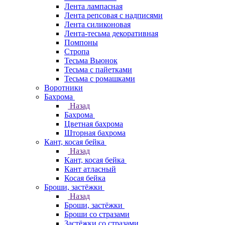
Лента лампасная
Лента репсовая с надписями
Лента силиконовая
Лента-тесьма декоративная
Помпоны
Стропа
Тесьма Вьюнок
Тесьма с пайетками
Тесьма с ромашками
Воротники
Бахрома
Назад
Бахрома
Цветная бахрома
Шторная бахрома
Кант, косая бейка
Назад
Кант, косая бейка
Кант атласный
Косая бейка
Броши, застёжки
Назад
Броши, застёжки
Броши со стразами
Застёжки со стразами