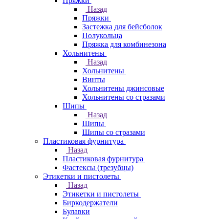
Пряжки
Назад
Пряжки
Застежка для бейсболок
Полукольца
Пряжка для комбинезона
Хольнитены
Назад
Хольнитены
Винты
Хольнитены джинсовые
Хольнитены со стразами
Шипы
Назад
Шипы
Шипы со стразами
Пластиковая фурнитура
Назад
Пластиковая фурнитура
Фастексы (трезубцы)
Этикетки и пистолеты
Назад
Этикетки и пистолеты
Биркодержатели
Булавки