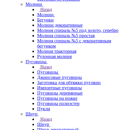
Молнии
Назад
Молнии
Бегунки
Молнии декоративные
Молния спираль №5 под золото, серебро
Молния спираль №5 простая
Молния спираль №5 с декоративным
бегунком
Молния тракторная
Рулонная молния
Пуговицы
Назад
Пуговицы
Джинсовые пуговицы
Заготовка для обтяжки пуговиц
Импортные пуговицы
Пуговицы деревянные
Пуговицы на ножке
Пуговицы полиэстер
Пукли
Шнур
Назад
Шнур
Шнур декоративный