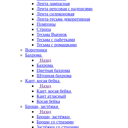
Лента лампасная
Лента репсовая с надписями
Лента силиконовая
Лента-тесьма декоративная
Помпоны
Стропа
Тесьма Вьюнок
Тесьма с пайетками
Тесьма с ромашками
Воротники
Бахрома
Назад
Бахрома
Цветная бахрома
Шторная бахрома
Кант, косая бейка
Назад
Кант, косая бейка
Кант атласный
Косая бейка
Броши, застёжки
Назад
Броши, застёжки
Броши со стразами
Застёжки со стразами