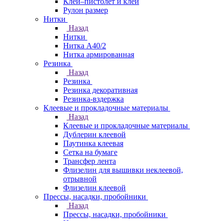
Клей–пистолет и клей
Рулон размер
Нитки
Назад
Нитки
Нитка А40/2
Нитка армированная
Резинка
Назад
Резинка
Резинка декоративная
Резинка-вздержка
Клеевые и прокладочные материалы
Назад
Клеевые и прокладочные материалы
Дублерин клеевой
Паутинка клеевая
Сетка на бумаге
Трансфер лента
Флизелин для вышивки неклеевой,
отрывной
Флизелин клеевой
Прессы, насадки, пробойники
Назад
Прессы, насадки, пробойники