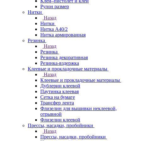
Клей–пистолет и клей
Рулон размер
Нитки
Назад
Нитки
Нитка А40/2
Нитка армированная
Резинка
Назад
Резинка
Резинка декоративная
Резинка-вздержка
Клеевые и прокладочные материалы
Назад
Клеевые и прокладочные материалы
Дублерин клеевой
Паутинка клеевая
Сетка на бумаге
Трансфер лента
Флизелин для вышивки неклеевой,
отрывной
Флизелин клеевой
Прессы, насадки, пробойники
Назад
Прессы, насадки, пробойники