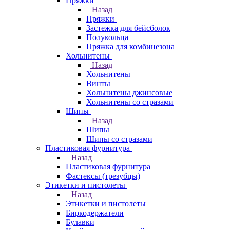
Пряжки
Назад
Пряжки
Застежка для бейсболок
Полукольца
Пряжка для комбинезона
Хольнитены
Назад
Хольнитены
Винты
Хольнитены джинсовые
Хольнитены со стразами
Шипы
Назад
Шипы
Шипы со стразами
Пластиковая фурнитура
Назад
Пластиковая фурнитура
Фастексы (трезубцы)
Этикетки и пистолеты
Назад
Этикетки и пистолеты
Биркодержатели
Булавки