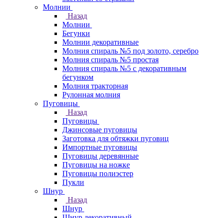
Молнии
Назад
Молнии
Бегунки
Молнии декоративные
Молния спираль №5 под золото, серебро
Молния спираль №5 простая
Молния спираль №5 с декоративным
бегунком
Молния тракторная
Рулонная молния
Пуговицы
Назад
Пуговицы
Джинсовые пуговицы
Заготовка для обтяжки пуговиц
Импортные пуговицы
Пуговицы деревянные
Пуговицы на ножке
Пуговицы полиэстер
Пукли
Шнур
Назад
Шнур
Шнур декоративный