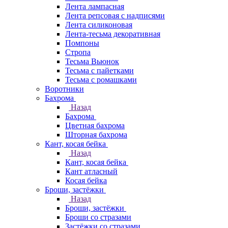
Лента лампасная
Лента репсовая с надписями
Лента силиконовая
Лента-тесьма декоративная
Помпоны
Стропа
Тесьма Вьюнок
Тесьма с пайетками
Тесьма с ромашками
Воротники
Бахрома
Назад
Бахрома
Цветная бахрома
Шторная бахрома
Кант, косая бейка
Назад
Кант, косая бейка
Кант атласный
Косая бейка
Броши, застёжки
Назад
Броши, застёжки
Броши со стразами
Застёжки со стразами