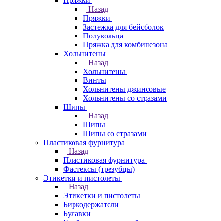
Пряжки
Назад
Пряжки
Застежка для бейсболок
Полукольца
Пряжка для комбинезона
Хольнитены
Назад
Хольнитены
Винты
Хольнитены джинсовые
Хольнитены со стразами
Шипы
Назад
Шипы
Шипы со стразами
Пластиковая фурнитура
Назад
Пластиковая фурнитура
Фастексы (трезубцы)
Этикетки и пистолеты
Назад
Этикетки и пистолеты
Биркодержатели
Булавки