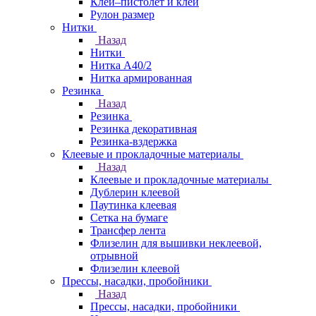
Клей–пистолет и клей
Рулон размер
Нитки
Назад
Нитки
Нитка А40/2
Нитка армированная
Резинка
Назад
Резинка
Резинка декоративная
Резинка-вздержка
Клеевые и прокладочные материалы
Назад
Клеевые и прокладочные материалы
Дублерин клеевой
Паутинка клеевая
Сетка на бумаге
Трансфер лента
Флизелин для вышивки неклеевой,
отрывной
Флизелин клеевой
Прессы, насадки, пробойники
Назад
Прессы, насадки, пробойники