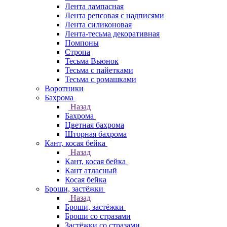
Лента лампасная
Лента репсовая с надписями
Лента силиконовая
Лента-тесьма декоративная
Помпоны
Стропа
Тесьма Вьюнок
Тесьма с пайетками
Тесьма с ромашками
Воротники
Бахрома
Назад
Бахрома
Цветная бахрома
Шторная бахрома
Кант, косая бейка
Назад
Кант, косая бейка
Кант атласный
Косая бейка
Броши, застёжки
Назад
Броши, застёжки
Броши со стразами
Застёжки со стразами