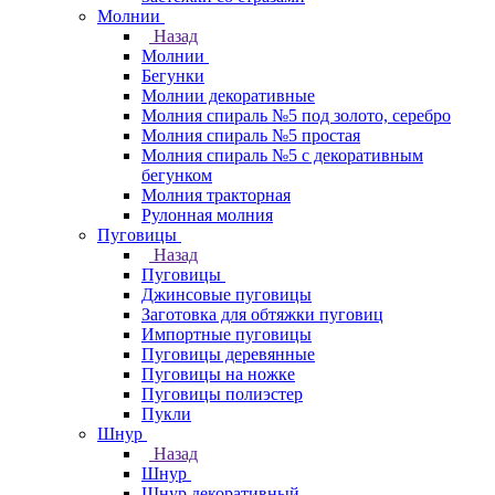
Молнии
Назад
Молнии
Бегунки
Молнии декоративные
Молния спираль №5 под золото, серебро
Молния спираль №5 простая
Молния спираль №5 с декоративным
бегунком
Молния тракторная
Рулонная молния
Пуговицы
Назад
Пуговицы
Джинсовые пуговицы
Заготовка для обтяжки пуговиц
Импортные пуговицы
Пуговицы деревянные
Пуговицы на ножке
Пуговицы полиэстер
Пукли
Шнур
Назад
Шнур
Шнур декоративный