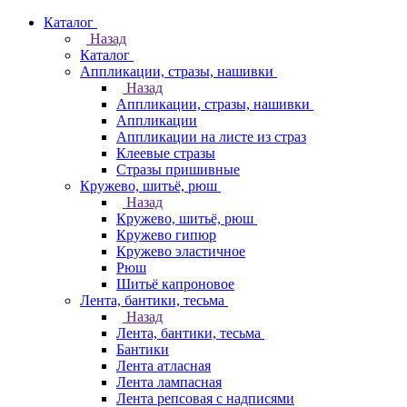
Каталог
Назад
Каталог
Аппликации, стразы, нашивки
Назад
Аппликации, стразы, нашивки
Аппликации
Аппликации на листе из страз
Клеевые стразы
Стразы пришивные
Кружево, шитьё, рюш
Назад
Кружево, шитьё, рюш
Кружево гипюр
Кружево эластичное
Рюш
Шитьё капроновое
Лента, бантики, тесьма
Назад
Лента, бантики, тесьма
Бантики
Лента атласная
Лента лампасная
Лента репсовая с надписями