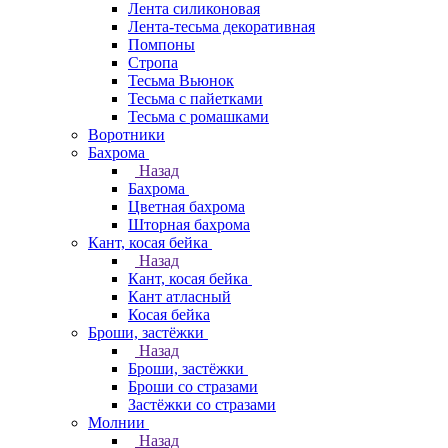
Лента силиконовая
Лента-тесьма декоративная
Помпоны
Стропа
Тесьма Вьюнок
Тесьма с пайетками
Тесьма с ромашками
Воротники
Бахрома
Назад
Бахрома
Цветная бахрома
Шторная бахрома
Кант, косая бейка
Назад
Кант, косая бейка
Кант атласный
Косая бейка
Броши, застёжки
Назад
Броши, застёжки
Броши со стразами
Застёжки со стразами
Молнии
Назад