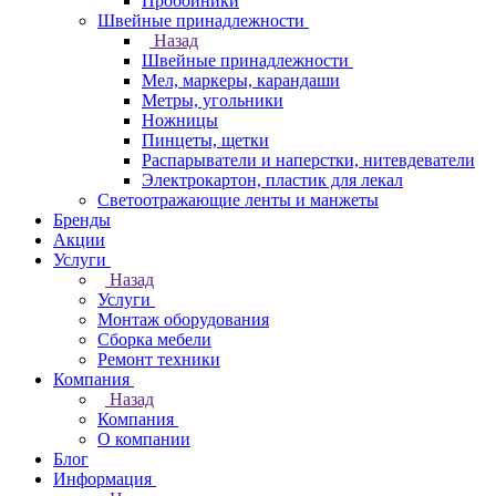
Пробойники
Швейные принадлежности
Назад
Швейные принадлежности
Мел, маркеры, карандаши
Метры, угольники
Ножницы
Пинцеты, щетки
Распарыватели и наперстки, нитевдеватели
Электрокартон, пластик для лекал
Светоотражающие ленты и манжеты
Бренды
Акции
Услуги
Назад
Услуги
Монтаж оборудования
Сборка мебели
Ремонт техники
Компания
Назад
Компания
О компании
Блог
Информация