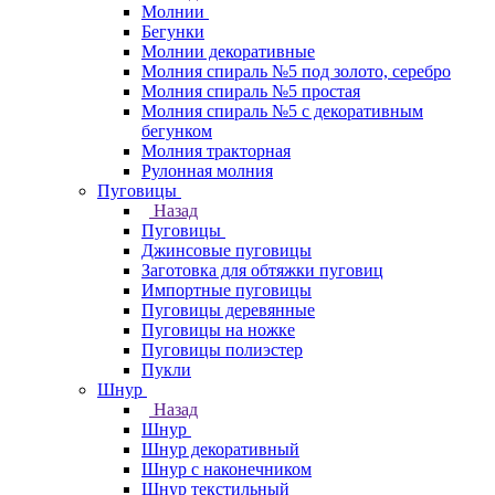
Молнии
Бегунки
Молнии декоративные
Молния спираль №5 под золото, серебро
Молния спираль №5 простая
Молния спираль №5 с декоративным
бегунком
Молния тракторная
Рулонная молния
Пуговицы
Назад
Пуговицы
Джинсовые пуговицы
Заготовка для обтяжки пуговиц
Импортные пуговицы
Пуговицы деревянные
Пуговицы на ножке
Пуговицы полиэстер
Пукли
Шнур
Назад
Шнур
Шнур декоративный
Шнур с наконечником
Шнур текстильный