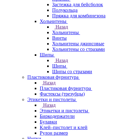
Застежка для бейсболок
Полукольца
Пряжка для комбинезона
Хольнитены
Назад
Хольнитены
Винты
Хольнитены джинсовые
Хольнитены со стразами
Шипы
Назад
Шипы
Шипы со стразами
Пластиковая фурнитура
Назад
Пластиковая фурнитура
Фастексы (трезубцы)
Этикетки и пистолеты
Назад
Этикетки и пистолеты
Биркодержатели
Булавки
Клей–пистолет и клей
Рулон размер
Нитки