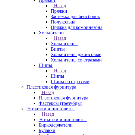
Пряжки
Назад
Пряжки
Застежка для бейсболок
Полукольца
Пряжка для комбинезона
Хольнитены
Назад
Хольнитены
Винты
Хольнитены джинсовые
Хольнитены со стразами
Шипы
Назад
Шипы
Шипы со стразами
Пластиковая фурнитура
Назад
Пластиковая фурнитура
Фастексы (трезубцы)
Этикетки и пистолеты
Назад
Этикетки и пистолеты
Биркодержатели
Булавки