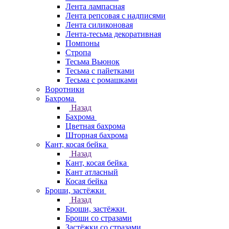
Лента лампасная
Лента репсовая с надписями
Лента силиконовая
Лента-тесьма декоративная
Помпоны
Стропа
Тесьма Вьюнок
Тесьма с пайетками
Тесьма с ромашками
Воротники
Бахрома
Назад
Бахрома
Цветная бахрома
Шторная бахрома
Кант, косая бейка
Назад
Кант, косая бейка
Кант атласный
Косая бейка
Броши, застёжки
Назад
Броши, застёжки
Броши со стразами
Застёжки со стразами