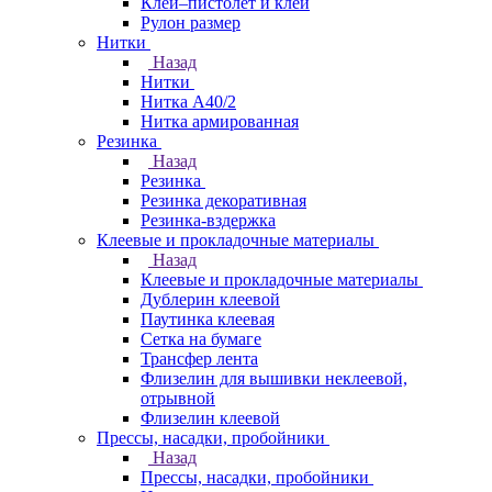
Клей–пистолет и клей
Рулон размер
Нитки
Назад
Нитки
Нитка А40/2
Нитка армированная
Резинка
Назад
Резинка
Резинка декоративная
Резинка-вздержка
Клеевые и прокладочные материалы
Назад
Клеевые и прокладочные материалы
Дублерин клеевой
Паутинка клеевая
Сетка на бумаге
Трансфер лента
Флизелин для вышивки неклеевой,
отрывной
Флизелин клеевой
Прессы, насадки, пробойники
Назад
Прессы, насадки, пробойники