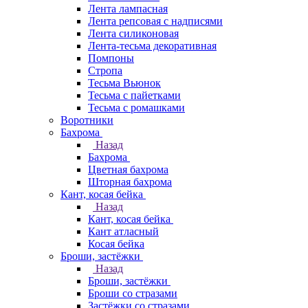
Лента лампасная
Лента репсовая с надписями
Лента силиконовая
Лента-тесьма декоративная
Помпоны
Стропа
Тесьма Вьюнок
Тесьма с пайетками
Тесьма с ромашками
Воротники
Бахрома
Назад
Бахрома
Цветная бахрома
Шторная бахрома
Кант, косая бейка
Назад
Кант, косая бейка
Кант атласный
Косая бейка
Броши, застёжки
Назад
Броши, застёжки
Броши со стразами
Застёжки со стразами