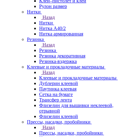
Клей–пистолет и клей
Рулон размер
Нитки
Назад
Нитки
Нитка А40/2
Нитка армированная
Резинка
Назад
Резинка
Резинка декоративная
Резинка-вздержка
Клеевые и прокладочные материалы
Назад
Клеевые и прокладочные материалы
Дублерин клеевой
Паутинка клеевая
Сетка на бумаге
Трансфер лента
Флизелин для вышивки неклеевой,
отрывной
Флизелин клеевой
Прессы, насадки, пробойники
Назад
Прессы, насадки, пробойники