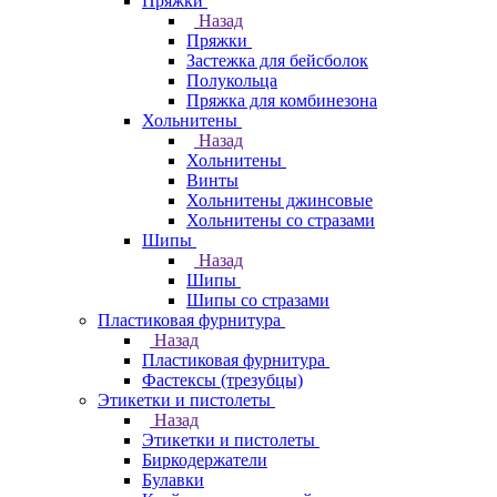
Пряжки
Назад
Пряжки
Застежка для бейсболок
Полукольца
Пряжка для комбинезона
Хольнитены
Назад
Хольнитены
Винты
Хольнитены джинсовые
Хольнитены со стразами
Шипы
Назад
Шипы
Шипы со стразами
Пластиковая фурнитура
Назад
Пластиковая фурнитура
Фастексы (трезубцы)
Этикетки и пистолеты
Назад
Этикетки и пистолеты
Биркодержатели
Булавки