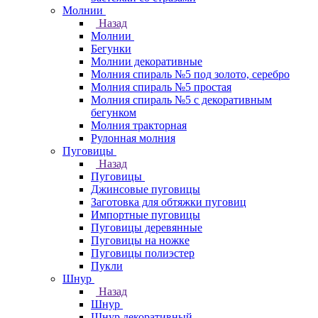
Молнии
Назад
Молнии
Бегунки
Молнии декоративные
Молния спираль №5 под золото, серебро
Молния спираль №5 простая
Молния спираль №5 с декоративным
бегунком
Молния тракторная
Рулонная молния
Пуговицы
Назад
Пуговицы
Джинсовые пуговицы
Заготовка для обтяжки пуговиц
Импортные пуговицы
Пуговицы деревянные
Пуговицы на ножке
Пуговицы полиэстер
Пукли
Шнур
Назад
Шнур
Шнур декоративный