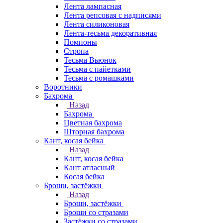
Лента лампасная
Лента репсовая с надписями
Лента силиконовая
Лента-тесьма декоративная
Помпоны
Стропа
Тесьма Вьюнок
Тесьма с пайетками
Тесьма с ромашками
Воротники
Бахрома
Назад
Бахрома
Цветная бахрома
Шторная бахрома
Кант, косая бейка
Назад
Кант, косая бейка
Кант атласный
Косая бейка
Броши, застёжки
Назад
Броши, застёжки
Броши со стразами
Застёжки со стразами