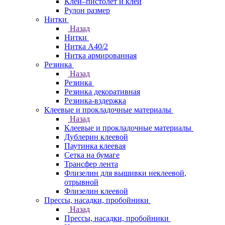
Клей–пистолет и клей
Рулон размер
Нитки
Назад
Нитки
Нитка А40/2
Нитка армированная
Резинка
Назад
Резинка
Резинка декоративная
Резинка-вздержка
Клеевые и прокладочные материалы
Назад
Клеевые и прокладочные материалы
Дублерин клеевой
Паутинка клеевая
Сетка на бумаге
Трансфер лента
Флизелин для вышивки неклеевой,
отрывной
Флизелин клеевой
Прессы, насадки, пробойники
Назад
Прессы, насадки, пробойники