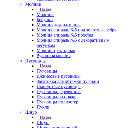
Молнии
Назад
Молнии
Бегунки
Молнии декоративные
Молния спираль №5 под золото, серебро
Молния спираль №5 простая
Молния спираль №5 с декоративным
бегунком
Молния тракторная
Рулонная молния
Пуговицы
Назад
Пуговицы
Джинсовые пуговицы
Заготовка для обтяжки пуговиц
Импортные пуговицы
Пуговицы деревянные
Пуговицы на ножке
Пуговицы полиэстер
Пукли
Шнур
Назад
Шнур
Шнур декоративный