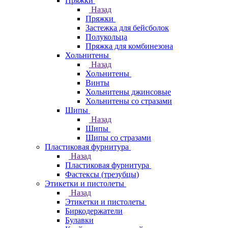
Пряжки
Назад
Пряжки
Застежка для бейсболок
Полукольца
Пряжка для комбинезона
Хольнитены
Назад
Хольнитены
Винты
Хольнитены джинсовые
Хольнитены со стразами
Шипы
Назад
Шипы
Шипы со стразами
Пластиковая фурнитура
Назад
Пластиковая фурнитура
Фастексы (трезубцы)
Этикетки и пистолеты
Назад
Этикетки и пистолеты
Биркодержатели
Булавки