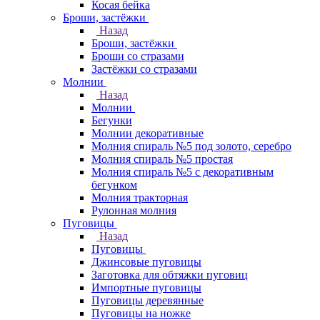
Косая бейка
Броши, застёжки
Назад
Броши, застёжки
Броши со стразами
Застёжки со стразами
Молнии
Назад
Молнии
Бегунки
Молнии декоративные
Молния спираль №5 под золото, серебро
Молния спираль №5 простая
Молния спираль №5 с декоративным
бегунком
Молния тракторная
Рулонная молния
Пуговицы
Назад
Пуговицы
Джинсовые пуговицы
Заготовка для обтяжки пуговиц
Импортные пуговицы
Пуговицы деревянные
Пуговицы на ножке