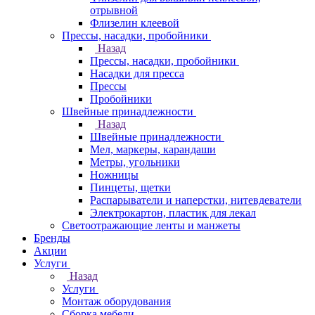
отрывной
Флизелин клеевой
Прессы, насадки, пробойники
Назад
Прессы, насадки, пробойники
Насадки для пресса
Прессы
Пробойники
Швейные принадлежности
Назад
Швейные принадлежности
Мел, маркеры, карандаши
Метры, угольники
Ножницы
Пинцеты, щетки
Распарыватели и наперстки, нитевдеватели
Электрокартон, пластик для лекал
Светоотражающие ленты и манжеты
Бренды
Акции
Услуги
Назад
Услуги
Монтаж оборудования
Сборка мебели