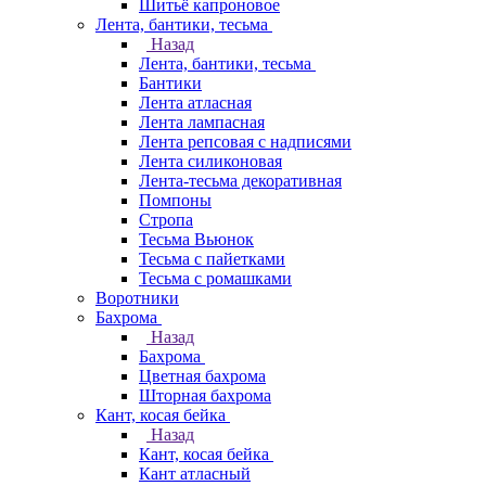
Шитьё капроновое
Лента, бантики, тесьма
Назад
Лента, бантики, тесьма
Бантики
Лента атласная
Лента лампасная
Лента репсовая с надписями
Лента силиконовая
Лента-тесьма декоративная
Помпоны
Стропа
Тесьма Вьюнок
Тесьма с пайетками
Тесьма с ромашками
Воротники
Бахрома
Назад
Бахрома
Цветная бахрома
Шторная бахрома
Кант, косая бейка
Назад
Кант, косая бейка
Кант атласный