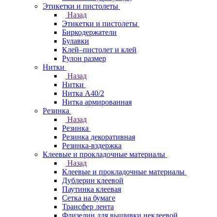
Этикетки и пистолеты
Назад
Этикетки и пистолеты
Биркодержатели
Булавки
Клей–пистолет и клей
Рулон размер
Нитки
Назад
Нитки
Нитка А40/2
Нитка армированная
Резинка
Назад
Резинка
Резинка декоративная
Резинка-вздержка
Клеевые и прокладочные материалы
Назад
Клеевые и прокладочные материалы
Дублерин клеевой
Паутинка клеевая
Сетка на бумаге
Трансфер лента
Флизелин для вышивки неклеевой,