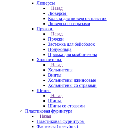
Люверсы
Назад
Люверсы
Кольца для люверсов пластик
Люверсы со стразами
Пряжки
Назад
Пряжки
Застежка для бейсболок
Полукольца
Пряжка для комбинезона
Хольнитены
Назад
Хольнитены
Винты
Хольнитены джинсовые
Хольнитены со стразами
Шипы
Назад
Шипы
Шипы со стразами
Пластиковая фурнитура
Назад
Пластиковая фурнитура
Фастексы (трезубцы)