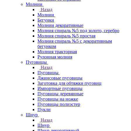
Молнии
Назад
Молнии
Бегунки
Молнии декоративные
Молния спираль №5 под золото, серебро
Молния спираль №5 простая
Молния спираль №5 с декоративным
бегунком
Молния тракторная
Рулонная молния
Пуговицы
Назад
Пуговицы
Джинсовые пуговицы
Заготовка для обтяжки пуговиц
Импортные пуговицы
Пуговицы деревянные
Пуговицы на ножке
Пуговицы полиэстер
Пукли
Шнур
Назад
Шнур
Шнур декоративный