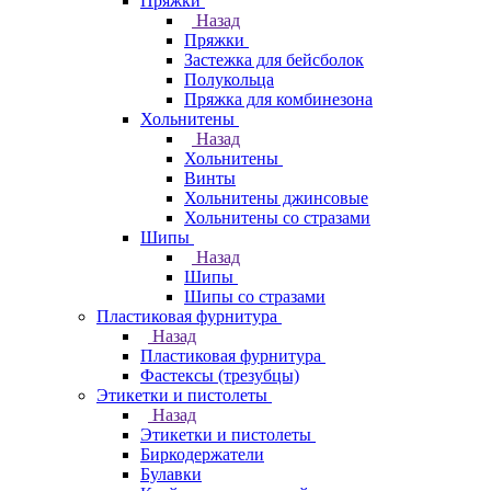
Пряжки
Назад
Пряжки
Застежка для бейсболок
Полукольца
Пряжка для комбинезона
Хольнитены
Назад
Хольнитены
Винты
Хольнитены джинсовые
Хольнитены со стразами
Шипы
Назад
Шипы
Шипы со стразами
Пластиковая фурнитура
Назад
Пластиковая фурнитура
Фастексы (трезубцы)
Этикетки и пистолеты
Назад
Этикетки и пистолеты
Биркодержатели
Булавки