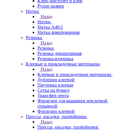
Клей–пистолет и клей
Рулон размер
Нитки
Назад
Нитки
Нитка А40/2
Нитка армированная
Резинка
Назад
Резинка
Резинка декоративная
Резинка-вздержка
Клеевые и прокладочные материалы
Назад
Клеевые и прокладочные материалы
Дублерин клеевой
Паутинка клеевая
Сетка на бумаге
Трансфер лента
Флизелин для вышивки неклеевой,
отрывной
Флизелин клеевой
Прессы, насадки, пробойники
Назад
Прессы, насадки, пробойники