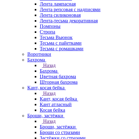
Лента лампасная
Лента репсовая с надписями
Лента силиконовая
Лента-тесьма декоративная
Помпоны
Стропа
Тесьма Вьюнок
Тесьма с пайетками
Тесьма с ромашками
Воротники
Бахрома
Назад
Бахрома
Цветная бахрома
Шторная бахрома
Кант, косая бейка
Назад
Кант, косая бейка
Кант атласный
Косая бейка
Броши, застёжки
Назад
Броши, застёжки
Броши со стразами
Застёжки со стразами