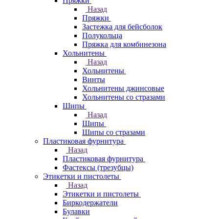
Пряжки
Назад
Пряжки
Застежка для бейсболок
Полукольца
Пряжка для комбинезона
Хольнитены
Назад
Хольнитены
Винты
Хольнитены джинсовые
Хольнитены со стразами
Шипы
Назад
Шипы
Шипы со стразами
Пластиковая фурнитура
Назад
Пластиковая фурнитура
Фастексы (трезубцы)
Этикетки и пистолеты
Назад
Этикетки и пистолеты
Биркодержатели
Булавки