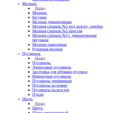
Молнии
Назад
Молнии
Бегунки
Молнии декоративные
Молния спираль №5 под золото, серебро
Молния спираль №5 простая
Молния спираль №5 с декоративным
бегунком
Молния тракторная
Рулонная молния
Пуговицы
Назад
Пуговицы
Джинсовые пуговицы
Заготовка для обтяжки пуговиц
Импортные пуговицы
Пуговицы деревянные
Пуговицы на ножке
Пуговицы полиэстер
Пукли
Шнур
Назад
Шнур
Шнур декоративный