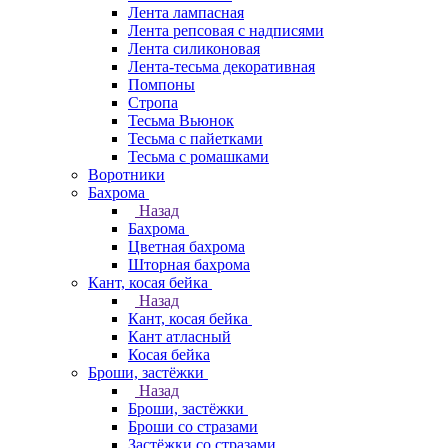
Лента лампасная
Лента репсовая с надписями
Лента силиконовая
Лента-тесьма декоративная
Помпоны
Стропа
Тесьма Вьюнок
Тесьма с пайетками
Тесьма с ромашками
Воротники
Бахрома
Назад
Бахрома
Цветная бахрома
Шторная бахрома
Кант, косая бейка
Назад
Кант, косая бейка
Кант атласный
Косая бейка
Броши, застёжки
Назад
Броши, застёжки
Броши со стразами
Застёжки со стразами