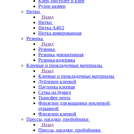
Клей–пистолет и клей
Рулон размер
Нитки
Назад
Нитки
Нитка А40/2
Нитка армированная
Резинка
Назад
Резинка
Резинка декоративная
Резинка-вздержка
Клеевые и прокладочные материалы
Назад
Клеевые и прокладочные материалы
Дублерин клеевой
Паутинка клеевая
Сетка на бумаге
Трансфер лента
Флизелин для вышивки неклеевой,
отрывной
Флизелин клеевой
Прессы, насадки, пробойники
Назад
Прессы, насадки, пробойники