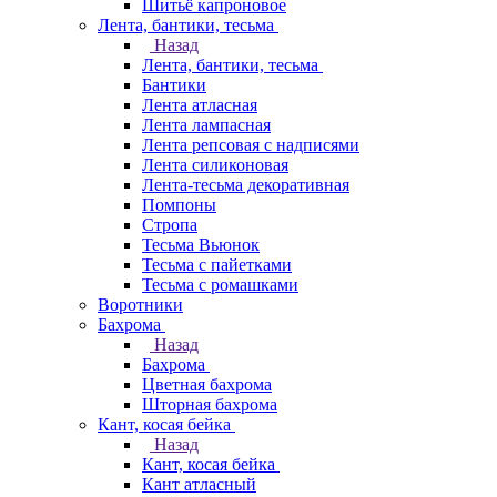
Шитьё капроновое
Лента, бантики, тесьма
Назад
Лента, бантики, тесьма
Бантики
Лента атласная
Лента лампасная
Лента репсовая с надписями
Лента силиконовая
Лента-тесьма декоративная
Помпоны
Стропа
Тесьма Вьюнок
Тесьма с пайетками
Тесьма с ромашками
Воротники
Бахрома
Назад
Бахрома
Цветная бахрома
Шторная бахрома
Кант, косая бейка
Назад
Кант, косая бейка
Кант атласный