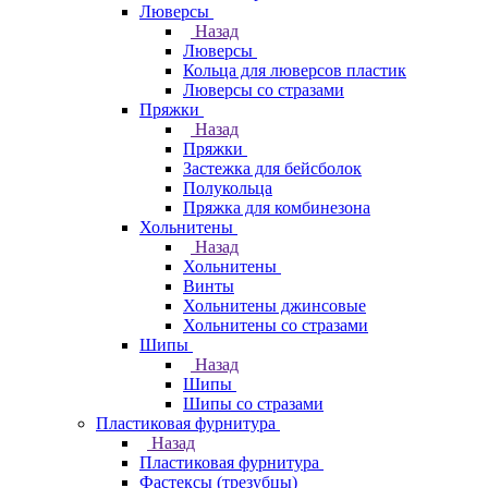
Люверсы
Назад
Люверсы
Кольца для люверсов пластик
Люверсы со стразами
Пряжки
Назад
Пряжки
Застежка для бейсболок
Полукольца
Пряжка для комбинезона
Хольнитены
Назад
Хольнитены
Винты
Хольнитены джинсовые
Хольнитены со стразами
Шипы
Назад
Шипы
Шипы со стразами
Пластиковая фурнитура
Назад
Пластиковая фурнитура
Фастексы (трезубцы)