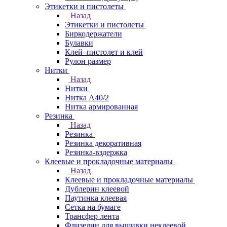
Этикетки и пистолеты
Назад
Этикетки и пистолеты
Биркодержатели
Булавки
Клей–пистолет и клей
Рулон размер
Нитки
Назад
Нитки
Нитка А40/2
Нитка армированная
Резинка
Назад
Резинка
Резинка декоративная
Резинка-вздержка
Клеевые и прокладочные материалы
Назад
Клеевые и прокладочные материалы
Дублерин клеевой
Паутинка клеевая
Сетка на бумаге
Трансфер лента
Флизелин для вышивки неклеевой,