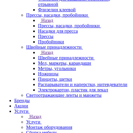
отрывной
Флизелин клеевой
Прессы, насадки, пробойники
Назад
Прессы, насадки, пробойники
Насадки для пресса
Прессы
Пробойники
Швейные принадлежности
Назад
Швейные принадлежности
Мел, маркеры, карандаши
Метры, угольники
Ножницы
Пинцеты, щетки
Распарыватели и наперстки, нитевдеватели
Электрокартон, пластик для лекал
Светоотражающие ленты и манжеты
Бренды
Акции
Услуги
Назад
Услуги
Монтаж оборудования
Сборка мебели