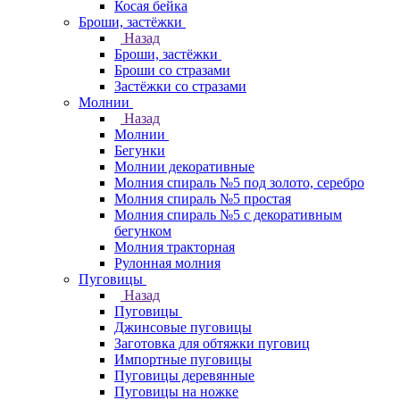
Косая бейка
Броши, застёжки
Назад
Броши, застёжки
Броши со стразами
Застёжки со стразами
Молнии
Назад
Молнии
Бегунки
Молнии декоративные
Молния спираль №5 под золото, серебро
Молния спираль №5 простая
Молния спираль №5 с декоративным
бегунком
Молния тракторная
Рулонная молния
Пуговицы
Назад
Пуговицы
Джинсовые пуговицы
Заготовка для обтяжки пуговиц
Импортные пуговицы
Пуговицы деревянные
Пуговицы на ножке